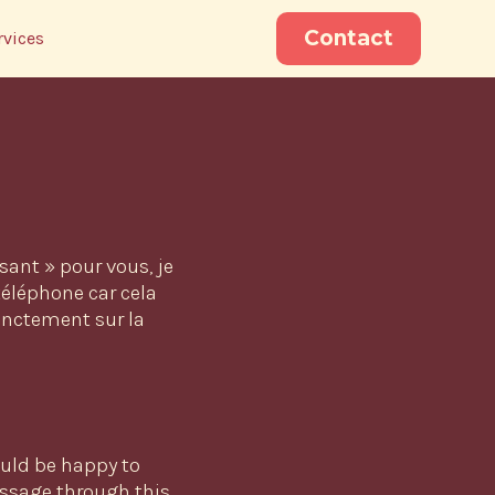
Contact
rvices
sant » pour vous, je
 téléphone car cela
inctement sur la
ould be happy to
ssage through this