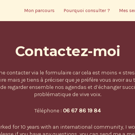
Mon parcours
Pourquoi consulter ?
Mes se
Contactez-moi
e contacter via le formulaire car cela est moins « stres
aire mais je tiens à préciser que je préfère vous avoir au
de regarder ensemble nos agendas et d’échanger succ
problématique de vive voix.
Téléphone :
06 67 86 19 84
rked for 10 years with an international community, I w
lease if you have any questions, you can send me a me