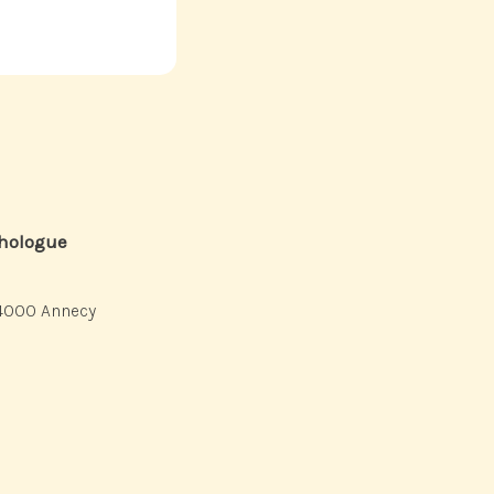
chologue
4000 Annecy